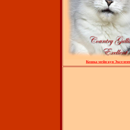
Кошка мейн кун Экселен