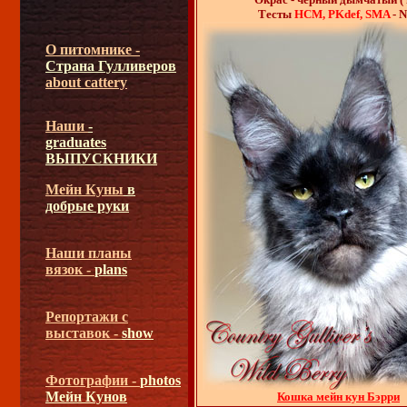
Тесты
HCM, PKdef, SMA
- 
О питомнике -
Страна Гулливеров
about cattery
Наши
-
graduates
ВЫПУСКНИКИ
Мейн Куны
в
добрые руки
Наши планы
вязок -
plans
Репортажи с
выставок -
show
Фотографии -
photos
Мейн Кунов
Кошка мейн кун Бэрри