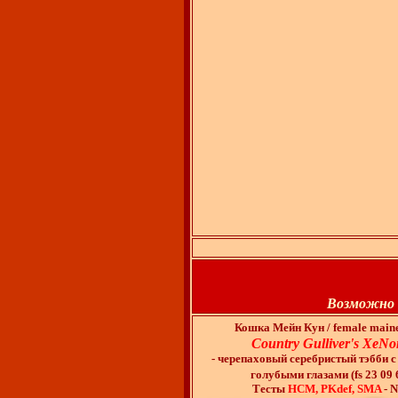
Возможно в
Кошка Мейн Кун / female main
Country Gulliver's XeN
- черепаховый серебристый тэбби с
голубыми глазами (fs 23 09 
Тесты
HCM, PKdef, SMA
- 