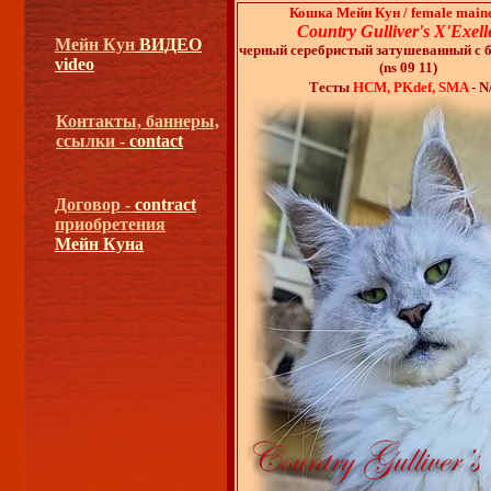
Кошка Мейн Кун / female main
Country Gulliver's X'Exell
Мейн Кун
ВИДЕО
черный серебристый затушеванный с 
video
(ns 09 11)
Тесты
HCM, PKdef, SMA
- N
Контакты, баннеры,
ссылки -
contact
Договор -
contract
приобретения
Мейн Куна