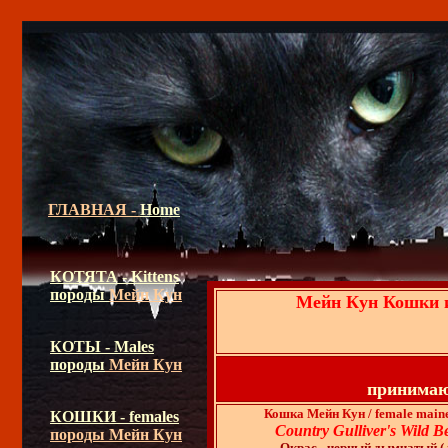
ГЛАВНАЯ -
Home
КОТЯТА - Kittens
породы
Мейн Кун
Мейн Кун Кошки и
КОТЫ - Males
породы
Мейн Кун
принимаю
Кошка Мейн Кун / female main
КОШКИ - females
Country Gulliver's Wild B
породы Мейн Кун
Окрас - черный дымчатый ( n