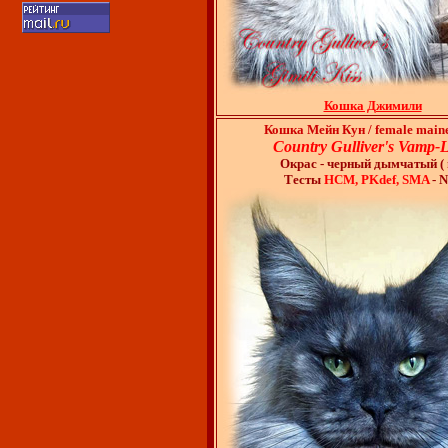
Кошка Джимили
Кошка Мейн Кун / female main
Country Gulliver's Vamp-
Окрас - черный дымчатый ( n
Тесты
HCM, PKdef, SMA
- 