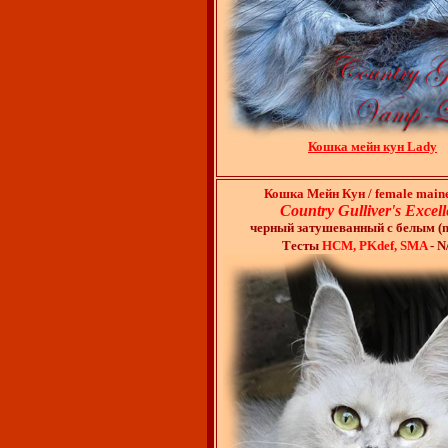
Кошка мейн кун Lady
Кошка Мейн Кун / female main
Country Gulliver's Excell
черный затушеванный с белым (ns
Тесты
HCM, PKdef, SMA
- N